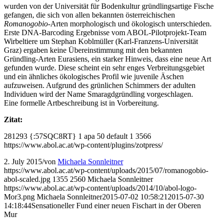
wurden von der Universität für Bodenkultur gründlingsartige Fische
gefangen, die sich von allen bekannten österreichischen
Romanogobio
-Arten morphologisch und ökologisch unterschieden.
Erste DNA-Barcoding Ergebnisse vom ABOL-Pilotprojekt-Team
Wirbeltiere um Stephan Koblmüller (Karl-Franzens-Universität
Graz) ergaben keine Übereinstimmung mit den bekannten
Gründling-Arten Eurasiens, ein starker Hinweis, dass eine neue Art
gefunden wurde. Diese scheint ein sehr enges Verbreitungsgebiet
und ein ähnliches ökologisches Profil wie juvenile Äschen
aufzuweisen. Aufgrund des grünlichen Schimmers der adulten
Individuen wird der Name Smaragdgründling vorgeschlagen.
Eine formelle Artbeschreibung ist in Vorbereitung.
Zitat:
281293
{:57SQC8RT}
1
apa
50
default
1
3566
https://www.abol.ac.at/wp-content/plugins/zotpress/
2. July 2015
/
von
Michaela Sonnleitner
https://www.abol.ac.at/wp-content/uploads/2015/07/romanogobio-
abol-scaled.jpg
1355
2560
Michaela Sonnleitner
https://www.abol.ac.at/wp-content/uploads/2014/10/abol-logo-
Mor3.png
Michaela Sonnleitner
2015-07-02 10:58:21
2015-07-30
14:18:44
Sensationeller Fund einer neuen Fischart in der Oberen
Mur