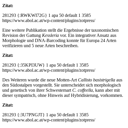
Zitat:
281293
{:RWKWI72G}
1
apa
50
default
1
3585
https://www.abol.ac.at/wp-content/plugins/zotpress/
Eine weitere Publikation stellt die Ergebnisse der taxonomischen
Revision der Gattung
Kessleria
vor. Ein integrativer Ansatz aus
Morphologie und DNA-Barcoding konnte für Europa 24 Arten
verifizieren und 5 neue Arten beschreiben.
Zitat:
281293
{:35KPI3UW}
1
apa
50
default
1
3585
https://www.abol.ac.at/wp-content/plugins/zotpress/
Des Weiteren wurde die neue Motten-Art
Callisto basistrigella
aus
den Südostalpen vorgestellt. Sie unterscheidet sich morphologisch
und genetisch von ihrer Schwesternart
C. coffeella
, kann aber mit
dieser sympatrisch, ohne Hinweis auf Hybridisierung, vorkommen.
Zitat:
281293
{:3U7PNGJT}
1
apa
50
default
1
3585
https://www.abol.ac.at/wp-content/plugins/zotpress/