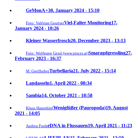
GeMonA+
30. January 2024 - 15:10
Viel-Falter Monitoring
17.
Foto: Valérian Gouëset
January 2024 - 10:26
Kleiner Wasserfrosch
20. December 2023 - 13:13
Smaragdgressling
27.
Foto: Wolfgang Gessl (www.pisces.at)
February 2023 - 16:37
Turbellaria
21. July 2022 - 15:14
M. Greilhuber
Landasseln
1. April 2022 - 08:34
Sambia
14. October 2021 - 18:58
Wenigfüßer (Pauropoda)
19. August
Klaus Hasenhütl
2021 - 14:05
eDNA in Flussauen
19. April 2021 - 11:23
Andrea Funk
LIFEPLAN
15. February 2021 - 13:50