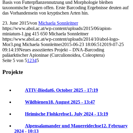
Basis von Futterpflanzennutzung und Morphologie bleiben
taxonomische Fragen offen. Erste Barcoding Ergebnisse deuten auf
das Vorhandensein von kryptischen Arten hin.
23. June 2015
/
von
Michaela Sonnleitner
https://www.abol.ac.at/wp-content/uploads/2015/06/apion-
miniatum-1.jpg
415
650
Michaela Sonnleitner
https://www.abol.ac.at/wp-content/uploads/2014/10/abol-logo-
Mor3.png
Michaela Sonnleitner
2015-06-23 18:06:51
2019-07-25
09:14:19
Neues assoziiertes Projekt – DNA-Barcoding
paläarktischer Apioninae (Curculionoidea, Coleoptera)
Seite 5 von 5
1
2
3
4
5
Projekte
ATIV-Biodat
6. October 2025 - 17:19
Wildbienen
18. August 2025 - 13:47
Heimische Flohkrebse
1. July 2024 - 13:19
Alpensalamander und Mauereidechse
12. February
2024 - 10:13