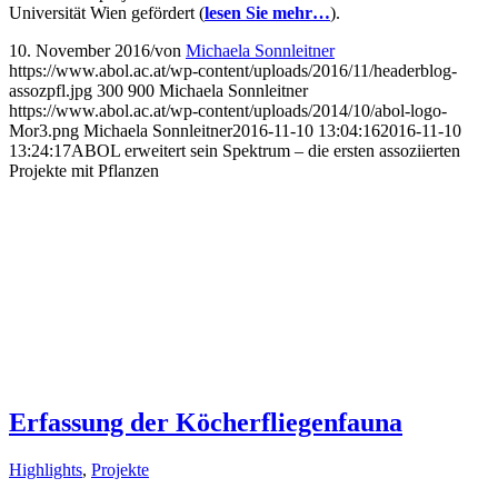
Universität Wien gefördert (
lesen Sie mehr…
).
10. November 2016
/
von
Michaela Sonnleitner
https://www.abol.ac.at/wp-content/uploads/2016/11/headerblog-
assozpfl.jpg
300
900
Michaela Sonnleitner
https://www.abol.ac.at/wp-content/uploads/2014/10/abol-logo-
Mor3.png
Michaela Sonnleitner
2016-11-10 13:04:16
2016-11-10
13:24:17
ABOL erweitert sein Spektrum – die ersten assoziierten
Projekte mit Pflanzen
Erfassung der Köcherfliegenfauna
Highlights
,
Projekte