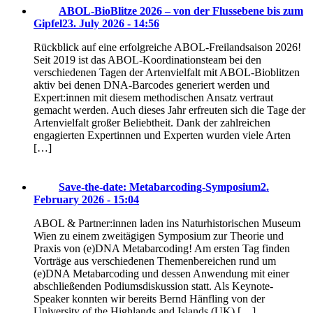
ABOL-BioBlitze 2026 – von der Flussebene bis zum
Gipfel
23. July 2026 - 14:56
Rückblick auf eine erfolgreiche ABOL-Freilandsaison 2026!
Seit 2019 ist das ABOL-Koordinationsteam bei den
verschiedenen Tagen der Artenvielfalt mit ABOL-Bioblitzen
aktiv bei denen DNA-Barcodes generiert werden und
Expert:innen mit diesem methodischen Ansatz vertraut
gemacht werden. Auch dieses Jahr erfreuten sich die Tage der
Artenvielfalt großer Beliebtheit. Dank der zahlreichen
engagierten Expertinnen und Experten wurden viele Arten
[…]
Save-the-date: Metabarcoding-Symposium
2.
February 2026 - 15:04
ABOL & Partner:innen laden ins Naturhistorischen Museum
Wien zu einem zweitägigen Symposium zur Theorie und
Praxis von (e)DNA Metabarcoding! Am ersten Tag finden
Vorträge aus verschiedenen Themenbereichen rund um
(e)DNA Metabarcoding und dessen Anwendung mit einer
abschließenden Podiumsdiskussion statt. Als Keynote-
Speaker konnten wir bereits Bernd Hänfling von der
University of the Highlands and Islands (UK) […]