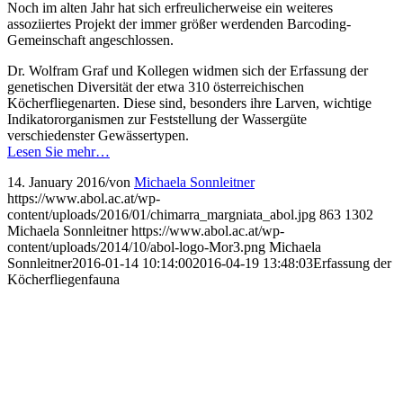
Noch im alten Jahr hat sich erfreulicherweise ein weiteres
assoziiertes Projekt der immer größer werdenden Barcoding-
Gemeinschaft angeschlossen.
Dr. Wolfram Graf und Kollegen widmen sich der Erfassung der
genetischen Diversität der etwa 310 österreichischen
Köcherfliegenarten. Diese sind, besonders ihre Larven, wichtige
Indikatororganismen zur Feststellung der Wassergüte
verschiedenster Gewässertypen.
Lesen Sie mehr…
14. January 2016
/
von
Michaela Sonnleitner
https://www.abol.ac.at/wp-
content/uploads/2016/01/chimarra_margniata_abol.jpg
863
1302
Michaela Sonnleitner
https://www.abol.ac.at/wp-
content/uploads/2014/10/abol-logo-Mor3.png
Michaela
Sonnleitner
2016-01-14 10:14:00
2016-04-19 13:48:03
Erfassung der
Köcherfliegenfauna