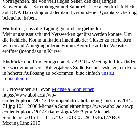
Vortragenden, die von vielfältigen Seiten den diesjährigen
Schwerpunkt „Sammlungen und Sammeln“ vor allem im Hinblick
auf DNA-Barcoding und der damit verbundenen Qualitätssicherung
beleuchtet haben.
Wir hoffen, dass die Tagung gut und ausgiebig für
Meinungsaustausch und Netzwerken genützt werden konnte. Um
die fachliche Kommunikation innerhalb der Cluster zu erleichtern,
werden auf Anregung interne Forum-Bereiche auf der Website
eröffnet (mehr dazu in Kürze).
Eindrücke und Erinnerungen an das ABOL- Meeting in Linz finden
Sie wieder in unserer Bildergalerie. Sollte Bedarf bestehen, ein Foto
in höherer Auflösung zu bekommen, bitte einfach
uns zu
kontaktieren
.
11. November 2015
/
von
Michaela Sonnleitner
https://www.abol.ac.at/wp-
content/uploads/2015/11/gruppenfoto_abol-tagung_linz_nov2015-
71.jpg
1031
2000
Michaela Sonnleitner
https://www.abol.ac.at/wp-
content/uploads/2014/10/abol-logo-Mor3.png
Michaela
Sonnleitner
2015-11-11 12:49:31
2019-07-28 10:36:17
ABOL-
Meeting Linz 2015