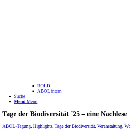
BOLD
ABOL intern
Suche
Menü
Menü
Tage der Biodiversität ´25 – eine Nachlese
ABOL-Tagung
,
Highlights
,
Tage der Biodiversität
,
Veranstaltung
,
Wo