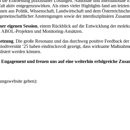
 die Erarbeitung praxisnaher Lösungen. Nationale und internationale 
falt aktiv entgegenzuwirken. Als eines vieler Highlights fand am letzte
r:innen aus Politik, Wissenschaft, Landwirtschaft und dem Österreichisc
gemeinschaftlicher Anstrengungen sowie der interdisziplinären Zusamm
ner eigenen Session
, einem Rückblick auf die Entwicklung der molek
 zu ABOL-Projekten und Monitoring-Ansätzen.
etzung
. Die große Resonanz und das durchweg positive Feedback der 
Biodiversität ‘25 haben eindrucksvoll gezeigt, dass wirksame Maßnahm
alisiert werden können.
ihr Engagement und freuen uns auf eine weiterhin erfolgreiche Zu
gungswebsite geben):