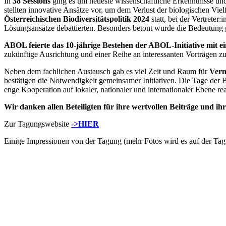
In
38 Sessions
ging es um neueste wissenschaftliche Erkenntnisse und
stellten innovative Ansätze vor, um dem Verlust der biologischen Viel
Österreichischen Biodiversitätspolitik 2024
statt, bei der Vertrete
Lösungsansätze debattierten. Besonders betont wurde die Bedeutung 
ABOL feierte das 10-jährige Bestehen der ABOL-Initiative mit ei
zukünftige Ausrichtung und einer Reihe an interessanten Vorträgen
Neben dem fachlichen Austausch gab es viel Zeit und Raum für
Vern
bestätigen die Notwendigkeit gemeinsamer Initiativen. Die Tage der 
enge Kooperation auf lokaler, nationaler und internationaler Ebene re
Wir danken allen Beteiligten für ihre wertvollen Beiträge und 
Zur Tagungswebsite
->HIER
Einige Impressionen von der Tagung (mehr Fotos wird es auf der Ta