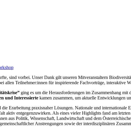
rkshop
urfte, sind vorbei. Unser Dank gilt unseren Mitveranstaltern Biodi
bei allen Teilnehmer:innen für inspirierende Fachvorträge, interaktive
tätskrise”
ging es um die Herausforderungen im Zusammenhang mit de
n und Interessierte
kamen zusammen, um aktuelle Entwicklungen und 
 die Erarbeitung praxisnaher Lösungen. Nationale und internationale 
falt aktiv entgegenzuwirken. Als eines vieler Highlights fand am letzte
r:innen aus Politik, Wissenschaft, Landwirtschaft und dem Österreichisc
gemeinschaftlicher Anstrengungen sowie der interdisziplinären Zusamm