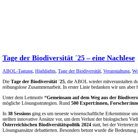
Tage der Biodiversität ´25 – eine Nachlese
ABOL-Tagung
,
Highlights
,
Tage der Biodiversität
,
Veranstaltung
,
Wo
Die
Tage der Biodiversität ´25
, die ABOL wieder mitveranstalten d
reibungslose Zusammenarbeit. In erster Linie bedanken wir uns aber 
Unter dem Leitmotiv
“Gemeinsam auf dem Weg aus der Biodiversi
mögliche Lösungsstrategien. Rund
500 Expert:innen, Forscher:inne
In
38 Sessions
ging es um neueste wissenschaftliche Erkenntnisse und
stellten innovative Ansätze vor, um dem Verlust der biologischen Viel
Österreichischen Biodiversitätspolitik 2024
statt, bei der Vertrete
Lösungsansätze debattierten. Besonders betont wurde die Bedeutung 