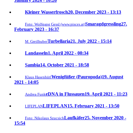
January 2024 - 10:26
Kleiner Wasserfrosch
20. December 2023 - 13:13
Smaragdgressling
27.
Foto: Wolfgang Gessl (www.pisces.at)
February 2023 - 16:37
Turbellaria
21. July 2022 - 15:14
M. Greilhuber
Landasseln
1. April 2022 - 08:34
Sambia
14. October 2021 - 18:58
Wenigfüßer (Pauropoda)
19. August
Klaus Hasenhütl
2021 - 14:05
eDNA in Flussauen
19. April 2021 - 11:23
Andrea Funk
LIFEPLAN
15. February 2021 - 13:50
LIFEPLAN
Laufkäfer
25. November 2020 -
Foto: Nikolaus Szucsich
15:54