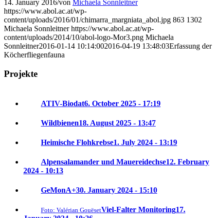
14. January 2016
/
von
Michaela Sonnleitner
https://www.abol.ac.at/wp-
content/uploads/2016/01/chimarra_margniata_abol.jpg
863
1302
Michaela Sonnleitner
https://www.abol.ac.at/wp-
content/uploads/2014/10/abol-logo-Mor3.png
Michaela
Sonnleitner
2016-01-14 10:14:00
2016-04-19 13:48:03
Erfassung der
Köcherfliegenfauna
Projekte
ATIV-Biodat
6. October 2025 - 17:19
Wildbienen
18. August 2025 - 13:47
Heimische Flohkrebse
1. July 2024 - 13:19
Alpensalamander und Mauereidechse
12. February
2024 - 10:13
GeMonA+
30. January 2024 - 15:10
Viel-Falter Monitoring
17.
Foto: Valérian Gouëset