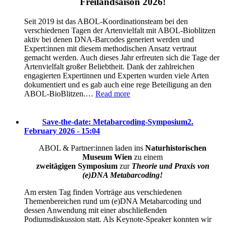
Freilandsaison 2026!
Seit 2019 ist das ABOL-Koordinationsteam bei den
verschiedenen Tagen der Artenvielfalt mit ABOL-Bioblitzen
aktiv bei denen DNA-Barcodes generiert werden und
Expert:innen mit diesem methodischen Ansatz vertraut
gemacht werden. Auch dieses Jahr erfreuten sich die Tage der
Artenvielfalt großer Beliebtheit. Dank der zahlreichen
engagierten Expertinnen und Experten wurden viele Arten
dokumentiert und es gab auch eine rege Beteiligung an den
ABOL-BioBlitzen.…
Read more
Save-the-date: Metabarcoding-Symposium
2.
February 2026 - 15:04
ABOL & Partner:innen laden ins
Naturhistorischen
Museum Wien
zu einem
zweitägigen Symposium
zur
Theorie und Praxis von
(e)DNA Metabarcoding!
Am ersten Tag finden Vorträge aus verschiedenen
Themenbereichen rund um (e)DNA Metabarcoding und
dessen Anwendung mit einer abschließenden
Podiumsdiskussion statt. Als Keynote-Speaker konnten wir