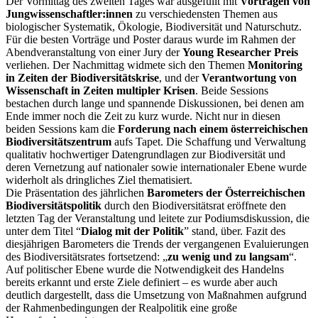
Der Vormittag des zweiten Tages war ausgefüllt mit
Vorträgen von
Jungwissenschaftler:innen
zu verschiedensten Themen aus
biologischer Systematik, Ökologie, Biodiversität und Naturschutz.
Für die besten Vorträge und Poster daraus wurde im Rahmen der
Abendveranstaltung von einer Jury der
Young Researcher Preis
verliehen. Der Nachmittag widmete sich den Themen
Monitoring
in Zeiten der Biodiversitätskrise
, und der
Verantwortung von
Wissenschaft in Zeiten multipler Krisen
. Beide Sessions
bestachen durch lange und spannende Diskussionen, bei denen am
Ende immer noch die Zeit zu kurz wurde. Nicht nur in diesen
beiden Sessions kam die
Forderung nach einem österreichischen
Biodiversitätszentrum
aufs Tapet. Die Schaffung und Verwaltung
qualitativ hochwertiger Datengrundlagen zur Biodiversität und
deren Vernetzung auf nationaler sowie internationaler Ebene wurde
widerholt als dringliches Ziel thematisiert.
Die Präsentation des jährlichen
Barometers der Österreichischen
Biodiversitätspolitik
durch den Biodiversitätsrat eröffnete den
letzten Tag der Veranstaltung und leitete zur Podiumsdiskussion, die
unter dem Titel “
Dialog mit der Politik
” stand, über. Fazit des
diesjährigen Barometers die Trends der vergangenen Evaluierungen
des Biodiversitätsrates fortsetzend: „
zu wenig und zu langsam
“.
Auf politischer Ebene wurde die Notwendigkeit des Handelns
bereits erkannt und erste Ziele definiert – es wurde aber auch
deutlich dargestellt, dass die Umsetzung von Maßnahmen aufgrund
der Rahmenbedingungen der Realpolitik eine große