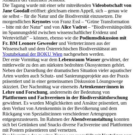
Die Tagung wurde mit einer sehr mitreißenden
Videobotschaft von
Jane Goodall
eröffnet: gleichsam einem Appell, sich – genau wie
sie selbst – für die Natur und die Biodiversität einzusetzen. Die
morgendlichen
Keynotes
von Franz Essl – “Grüne Transformation
– bitte mit der Natur” und von
Alice Vadrot
– “Biodiversitätspolitik
im Spannungsfeld zwischen wissenschaftlicher Evidenz und
Wertevielfalt” – können, ebenso wie die
Podiumsdiskussion mit
Fr. BM Leonore Gewessler
und Vertreter:innen aus der
Wissenschaft und dem Österreichischen Biodiversitätsrat am
Youtubekanal der BOKU Wien
nachgesehen werden.
Der erste Vormittag war dem
Lebensraum Wasser
gewidmet, der
mittlerweile zu den am stärksten bedrohten Ökosystemen gehört.
Neben der Darstellung der dramatischen Situation vieler aquatischer
Arten wurden auch Schutz- und Sanierungsprojekte aus der Praxis
präsentiert und in einer gemeinsamen Diskussion Lösungswege
skizziert. Der Nachmittag war einerseits
Artenkenner:innen in
Lehre und Forschung
, andererseits der Bedeutung von
Plattformen und Fachvereinen in der Biodiversitätsforschung
gewidmet. Es wurden Möglichkeiten und Ansätze präsentiert, um
dem Verlust von Artenkenntnis in der Bevölkerung und dem
Rückgang von Spezialist:innen verschiedener Artengruppen
entgegenzusteuern. Im Rahmen der
Abendveranstaltung
konnten
sich bei Getränken und Snacks diverse Fachvereine und Plattformen
mit Postern präsentieren und vernetzen.