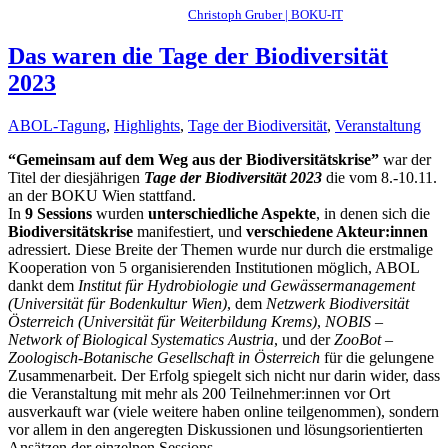
Christoph Gruber | BOKU-IT
Das waren die Tage der Biodiversität
2023
ABOL-Tagung
,
Highlights
,
Tage der Biodiversität
,
Veranstaltung
“Gemeinsam auf dem Weg aus der Biodiversitätskrise”
war der
Titel der diesjährigen
Tage der Biodiversität 2023
die vom 8.-10.11.
an der BOKU Wien stattfand.
In
9 Sessions
wurden
unterschiedliche Aspekte
, in denen sich die
Biodiversitätskrise
manifestiert, und
verschiedene Akteur:innen
adressiert. Diese Breite der Themen wurde nur durch die erstmalige
Kooperation von 5 organisierenden Institutionen möglich, ABOL
dankt dem
Institut für Hydrobiologie und Gewässermanagement
(Universität für Bodenkultur Wien)
, dem
Netzwerk Biodiversität
Österreich (Universität für Weiterbildung Krems)
,
NOBIS –
Network of Biological Systematics Austria
, und der
ZooBot –
Zoologisch-Botanische Gesellschaft in Österreich
für die gelungene
Zusammenarbeit. Der Erfolg spiegelt sich nicht nur darin wider, dass
die Veranstaltung mit mehr als 200 Teilnehmer:innen vor Ort
ausverkauft war (viele weitere haben online teilgenommen), sondern
vor allem in den angeregten Diskussionen und lösungsorientierten
Ansätzen der einzelnen Sessions.