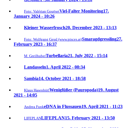
Viel-Falter Monitoring
17.
Foto: Valérian Gouëset
January 2024 - 10:26
Kleiner Wasserfrosch
20. December 2023 - 13:13
Smaragdgressling
27.
Foto: Wolfgang Gessl (www.pisces.at)
February 2023 - 16:37
Turbellaria
21. July 2022 - 15:14
M. Greilhuber
Landasseln
1. April 2022 - 08:34
Sambia
14. October 2021 - 18:58
Wenigfüßer (Pauropoda)
19. August
Klaus Hasenhütl
2021 - 14:05
eDNA in Flussauen
19. April 2021 - 11:23
Andrea Funk
LIFEPLAN
15. February 2021 - 13:50
LIFEPLAN