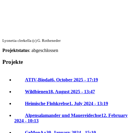
Lyonetia clerkella (c) G. Rotheneder
Projektstatus
: abgeschlossen
Projekte
ATIV-Biodat
6. October 2025 - 17:19
Wildbienen
18. August 2025 - 13:47
Heimische Flohkrebse
1. July 2024 - 13:19
Alpensalamander und Mauereidechse
12. February
2024 - 10:13
GeMonA+
30. January 2024 - 15:10