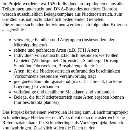
Im Projekt werden etwa 1520 Individuen an Lepidopteren aus allen
Teilgruppen untersucht und DNA-Barcodes generiert. Beprobt
werden ausschließlich Belegexemplare aus Niederösterreich, zum
Großteil aus naturschutzfachlich bedeutenden Gebieten.
Die zu untersuchenden Individuen werden nach folgenden Kriterien
ausgewählt:
schwierige Familien und Artgruppen (insbesondere der
Microlepidoptera)
seltene und gefährdete Arten (z.B. FFH Arten)
Individuen von naturschutzfachlich besonders wertvollen
Gebieten (Wildnisgebiet Dürrenstein, Sandberge Drösing,
Sanddüne Oberweiden, Biosphärenpark, etc.)
Arten, für die Niederösterreich aufgrund des beschränkten
Vorkommens besondere Verantwortung trägt
geeignetes Sammlungsmaterial (max. 15 Jahre alt, trockene
Lagerung) ist vorhanden
vollständige und detaillierte Metadaten sind vorhanden
Belege, die für Niederösterreich neue Arten ergeben können
(nur beschränkt planbar)
Das Projekt liefert einen wertvollen Beitrag zum „Leuchtturmprojekt
Schmetterlinge Niederösterreich“. Es dient dazu die österreichische
Referenzdatenbank für Schmetterlinge als Vorzeigeobjekt deutlich
voranzubringen. Zusätzlich sollen die Daten in den