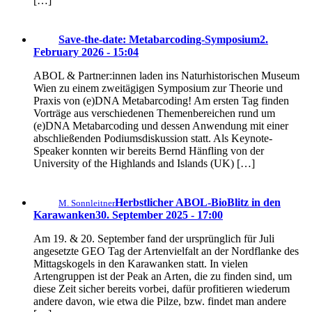
[…]
Save-the-date: Metabarcoding-Symposium
2.
February 2026 - 15:04
ABOL & Partner:innen laden ins Naturhistorischen Museum
Wien zu einem zweitägigen Symposium zur Theorie und
Praxis von (e)DNA Metabarcoding! Am ersten Tag finden
Vorträge aus verschiedenen Themenbereichen rund um
(e)DNA Metabarcoding und dessen Anwendung mit einer
abschließenden Podiumsdiskussion statt. Als Keynote-
Speaker konnten wir bereits Bernd Hänfling von der
University of the Highlands and Islands (UK) […]
Herbstlicher ABOL-BioBlitz in den
M. Sonnleitner
Karawanken
30. September 2025 - 17:00
Am 19. & 20. September fand der ursprünglich für Juli
angesetzte GEO Tag der Artenvielfalt an der Nordflanke des
Mittagskogels in den Karawanken statt. In vielen
Artengruppen ist der Peak an Arten, die zu finden sind, um
diese Zeit sicher bereits vorbei, dafür profitieren wiederum
andere davon, wie etwa die Pilze, bzw. findet man andere