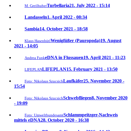
Turbellaria
21. July 2022 - 15:14
M. Greilhuber
Landasseln
1. April 2022 - 08:34
Sambia
14. October 2021 - 18:58
Wenigfüßer (Pauropoda)
19. August
Klaus Hasenhütl
2021 - 14:05
eDNA in Flussauen
19. April 2021 - 11:23
Andrea Funk
LIFEPLAN
15. February 2021 - 13:50
LIFEPLAN
Laufkäfer
25. November 2020 -
Foto: Nikolaus Szucsich
15:54
Schwebfliegen
8. November 2020
Foto: Nikolaus Szucsich
- 19:09
Schlammpeitzger-Nachweis
Foto: Umweltbundesamt
mittels eDNA
28. October 2020 - 16:38