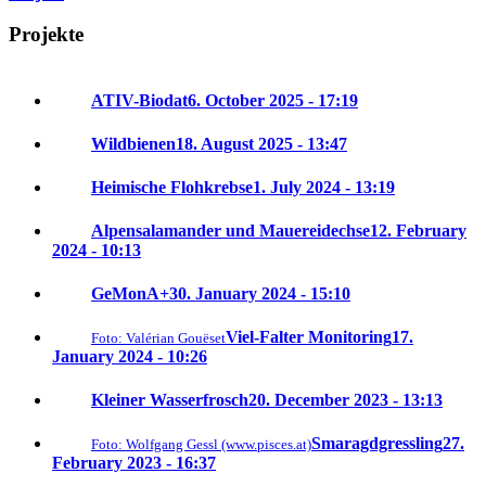
Projekte
ATIV-Biodat
6. October 2025 - 17:19
Wildbienen
18. August 2025 - 13:47
Heimische Flohkrebse
1. July 2024 - 13:19
Alpensalamander und Mauereidechse
12. February
2024 - 10:13
GeMonA+
30. January 2024 - 15:10
Viel-Falter Monitoring
17.
Foto: Valérian Gouëset
January 2024 - 10:26
Kleiner Wasserfrosch
20. December 2023 - 13:13
Smaragdgressling
27.
Foto: Wolfgang Gessl (www.pisces.at)
February 2023 - 16:37