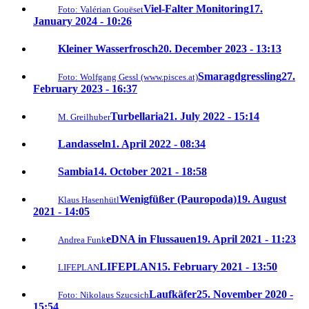
Viel-Falter Monitoring
17.
Foto: Valérian Gouëset
January 2024 - 10:26
Kleiner Wasserfrosch
20. December 2023 - 13:13
Smaragdgressling
27.
Foto: Wolfgang Gessl (www.pisces.at)
February 2023 - 16:37
Turbellaria
21. July 2022 - 15:14
M. Greilhuber
Landasseln
1. April 2022 - 08:34
Sambia
14. October 2021 - 18:58
Wenigfüßer (Pauropoda)
19. August
Klaus Hasenhütl
2021 - 14:05
eDNA in Flussauen
19. April 2021 - 11:23
Andrea Funk
LIFEPLAN
15. February 2021 - 13:50
LIFEPLAN
Laufkäfer
25. November 2020 -
Foto: Nikolaus Szucsich
15:54