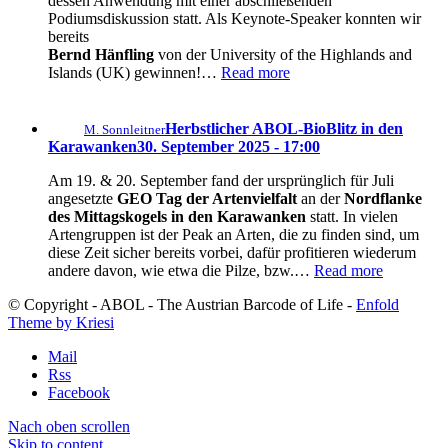
dessen Anwendung mit einer abschließenden
Podiumsdiskussion statt. Als Keynote-Speaker konnten wir
bereits
Bernd Hänfling
von der University of the Highlands and
Islands (UK) gewinnen!…
Read more
Herbstlicher ABOL-BioBlitz in den
M. Sonnleitner
Karawanken
30. September 2025 - 17:00
Am 19. & 20. September fand der ursprünglich für Juli
angesetzte
GEO Tag der Artenvielfalt
an der
Nordflanke
des Mittagskogels in den Karawanken
statt. In vielen
Artengruppen ist der Peak an Arten, die zu finden sind, um
diese Zeit sicher bereits vorbei, dafür profitieren wiederum
andere davon, wie etwa die Pilze, bzw.…
Read more
© Copyright - ABOL - The Austrian Barcode of Life -
Enfold
Theme by Kriesi
Mail
Rss
Facebook
Nach oben scrollen
Skip to content