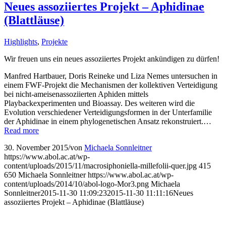
Neues assoziiertes Projekt – Aphidinae
(Blattläuse)
Highlights
,
Projekte
Wir freuen uns ein neues assoziiertes Projekt ankündigen zu dürfen!
Manfred Hartbauer, Doris Reineke und Liza Nemes untersuchen in
einem FWF-Projekt die Mechanismen der kollektiven Verteidigung
bei nicht-ameisenassoziierten Aphiden mittels
Playbackexperimenten und Bioassay. Des weiteren wird die
Evolution verschiedener Verteidigungsformen in der Unterfamilie
der Aphidinae in einem phylogenetischen Ansatz rekonstruiert.…
Read more
30. November 2015
/
von
Michaela Sonnleitner
https://www.abol.ac.at/wp-
content/uploads/2015/11/macrosiphoniella-millefolii-quer.jpg
415
650
Michaela Sonnleitner
https://www.abol.ac.at/wp-
content/uploads/2014/10/abol-logo-Mor3.png
Michaela
Sonnleitner
2015-11-30 11:09:23
2015-11-30 11:11:16
Neues
assoziiertes Projekt – Aphidinae (Blattläuse)