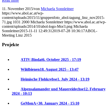
Read more
11. November 2015
/
von
Michaela Sonnleitner
https://www.abol.ac.at/wp-
content/uploads/2015/11/gruppenfoto_abol-tagung_linz_nov2015-
71.jpg
1031
2000
Michaela Sonnleitner
https://www.abol.ac.at/wp-
content/uploads/2014/10/abol-logo-Mor3.png
Michaela
Sonnleitner
2015-11-11 12:49:31
2019-07-28 10:36:17
ABOL-
Meeting Linz 2015
Projekte
ATIV-Biodat
6. October 2025 - 17:19
Wildbienen
18. August 2025 - 13:47
Heimische Flohkrebse
1. July 2024 - 13:19
Alpensalamander und Mauereidechse
12. February
2024 - 10:13
GeMonA+
30. January 2024 - 15:10