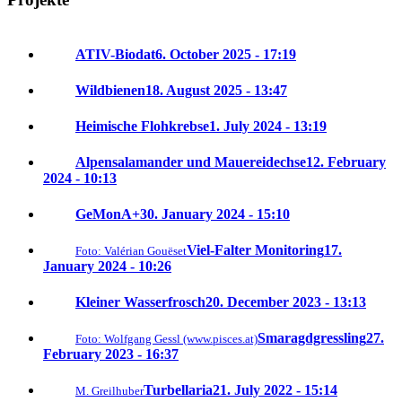
ATIV-Biodat
6. October 2025 - 17:19
Wildbienen
18. August 2025 - 13:47
Heimische Flohkrebse
1. July 2024 - 13:19
Alpensalamander und Mauereidechse
12. February
2024 - 10:13
GeMonA+
30. January 2024 - 15:10
Viel-Falter Monitoring
17.
Foto: Valérian Gouëset
January 2024 - 10:26
Kleiner Wasserfrosch
20. December 2023 - 13:13
Smaragdgressling
27.
Foto: Wolfgang Gessl (www.pisces.at)
February 2023 - 16:37
Turbellaria
21. July 2022 - 15:14
M. Greilhuber