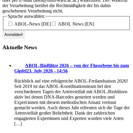
oder per E-Mail (abol@nhm-wien.ac.at.) widerrufen. Der Widerruf
der Verarbeitung berührt die Rechtmäßigkeit der bis dahin
geschehenen Verarbeitung nicht.
Sprache auswählen:
ABOL-News [DE]
ABOL News [EN]
Aktuelle News
ABOL-BioBlitze 2026 – von der Flussebene bis zum
Gipfel
23. July 2026 - 14:56
Rückblick auf eine erfolgreiche ABOL-Freilandsaison 2026!
Seit 2019 ist das ABOL-Koordinationsteam bei den
verschiedenen Tagen der Artenvielfalt mit ABOL-Bioblitzen
aktiv bei denen DNA-Barcodes generiert werden und
Expert:innen mit diesem methodischen Ansatz vertraut
gemacht werden. Auch dieses Jahr erfreuten sich die Tage der
Artenvielfalt großer Beliebtheit. Dank der zahlreichen
engagierten Expertinnen und Experten wurden viele Arten
[…]