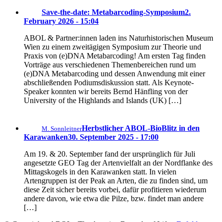
Save-the-date: Metabarcoding-Symposium
2.
February 2026 - 15:04
ABOL & Partner:innen laden ins Naturhistorischen Museum
Wien zu einem zweitägigen Symposium zur Theorie und
Praxis von (e)DNA Metabarcoding! Am ersten Tag finden
Vorträge aus verschiedenen Themenbereichen rund um
(e)DNA Metabarcoding und dessen Anwendung mit einer
abschließenden Podiumsdiskussion statt. Als Keynote-
Speaker konnten wir bereits Bernd Hänfling von der
University of the Highlands and Islands (UK) […]
Herbstlicher ABOL-BioBlitz in den
M. Sonnleitner
Karawanken
30. September 2025 - 17:00
Am 19. & 20. September fand der ursprünglich für Juli
angesetzte GEO Tag der Artenvielfalt an der Nordflanke des
Mittagskogels in den Karawanken statt. In vielen
Artengruppen ist der Peak an Arten, die zu finden sind, um
diese Zeit sicher bereits vorbei, dafür profitieren wiederum
andere davon, wie etwa die Pilze, bzw. findet man andere
[…]