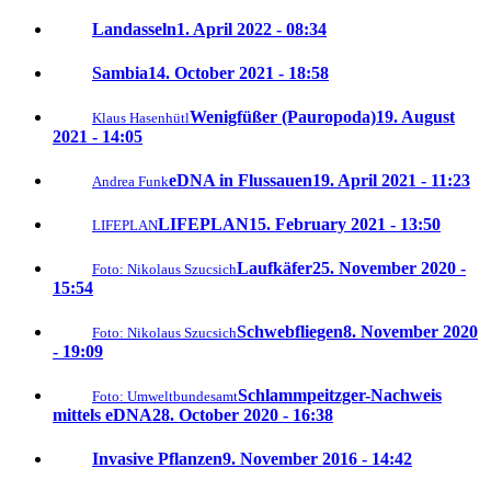
Landasseln
1. April 2022 - 08:34
Sambia
14. October 2021 - 18:58
Wenigfüßer (Pauropoda)
19. August
Klaus Hasenhütl
2021 - 14:05
eDNA in Flussauen
19. April 2021 - 11:23
Andrea Funk
LIFEPLAN
15. February 2021 - 13:50
LIFEPLAN
Laufkäfer
25. November 2020 -
Foto: Nikolaus Szucsich
15:54
Schwebfliegen
8. November 2020
Foto: Nikolaus Szucsich
- 19:09
Schlammpeitzger-Nachweis
Foto: Umweltbundesamt
mittels eDNA
28. October 2020 - 16:38
Invasive Pflanzen
9. November 2016 - 14:42