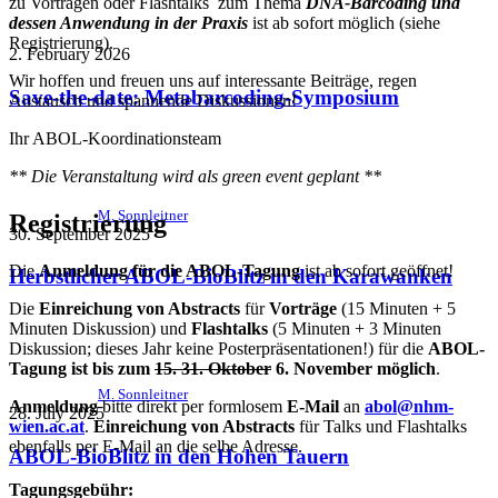
zu Vorträgen oder Flashtalks zum Thema
DNA-Barcoding und
dessen Anwendung in der Praxis
ist ab sofort möglich (siehe
Registrierung).
2. February 2026
Wir hoffen und freuen uns auf interessante Beiträge, regen
Save-the-date: Metabarcoding-Symposium
Austausch und spannende Diskussionen!
Ihr ABOL-Koordinationsteam
** Die Veranstaltung wird als green event geplant **
M. Sonnleitner
Registrierung
30. September 2025
Die
Anmeldung für die ABOL-Tagung
ist ab sofort geöffnet!
Herbstlicher ABOL-BioBlitz in den Karawanken
Die
Einreichung von Abstracts
für
Vorträge
(15 Minuten + 5
Minuten Diskussion) und
Flashtalks
(5 Minuten + 3 Minuten
Diskussion; dieses Jahr keine Posterpräsentationen!) für die
ABOL-
Tagung ist bis zum
15. 31. Oktober
6. November möglich
.
M. Sonnleitner
Anmeldung
bitte direkt per formlosem
E-Mail
an
abol@nhm-
28. July 2025
wien.ac.at
.
Einreichung von Abstracts
für Talks und Flashtalks
ebenfalls per E-Mail an die selbe Adresse.
ABOL-BioBlitz in den Hohen Tauern
Tagungsgebühr: