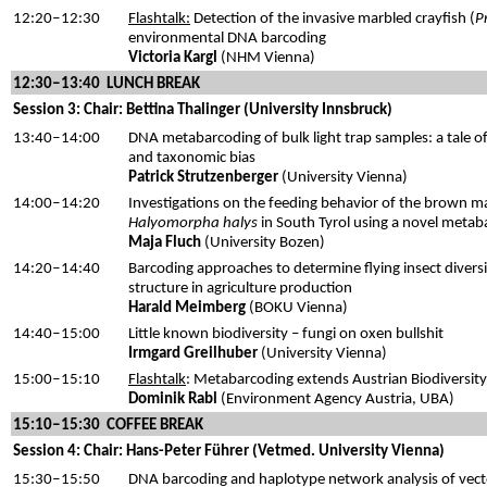
12:20
‒12:30
Flashtalk:
Detection of the invasive marbled crayfish (
P
environmental DNA barcoding
Victoria Kargl
(NHM Vienna)
12:30‒13:40 LUNCH BREAK
Session 3: Chair: Bettina Thalinger (University Innsbruck)
13:40
‒14:00
DNA metabarcoding of bulk light trap samples: a tale of
and taxonomic bias
Patrick Strutzenberger
(University Vienna)
14:00‒14:20
Investigations on the feeding behavior of the brown 
Halyomorpha halys
in South Tyrol using a novel meta
Maja Fluch
(University Bozen)
14:20
‒14:40
Barcoding approaches to determine flying insect diversi
structure in agriculture production
Harald Meimberg
(BOKU Vienna)
14:40‒15:00
Little known biodiversity – fungi on oxen bullshit
Irmgard Greilhuber
(University Vienna)
15:00‒15:10
Flashtalk
: Metabarcoding extends Austrian Biodiversit
Dominik Rabl
(Environment Agency Austria, UBA)
15:10‒15:30 COFFEE BREAK
Session 4: Chair: Hans-Peter Führer (Vetmed. University Vienna)
15:30
‒15:50
DNA barcoding and haplotype network analysis of vect