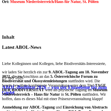
Ort:
Museum Niederösterreich/Haus für Natur, St. Pölten
Inhalt
Latest ABOL-News
Liebe Kolleginnen und Kollegen, liebe Biodiversitäts-Interessierte,
wir laden Sie herzlich ein zur
9. ABOL-Tagung am 18. November
2022
, die im Anschluss an das
5. Österreichische Forum zu
23. July 2026
Biodiversität und Ökosystemleistungen
stattfinden wird. Die
bereits bewährte kombinierte Veranstaltung unter dem Titel
TAGE
ABOL-BioBlitze 2026 – von der Flussebene bis zum
DER BIODIVERSITÄT
wird als physische Tagung im
Museum
Gipfel
Niederösterreich – Haus für Natur
in
St. Pölten
stattfinden. Wir
hoffen, dass es dieses Mal mit einer Präsenzveranstaltung klappt!
Anmeldung zur ABOL-Tagung
und
Einreichung von Abstracts