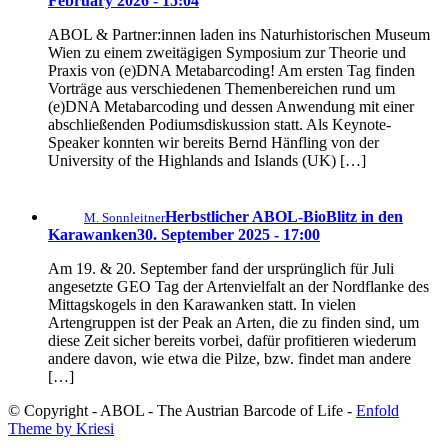
February 2026 - 15:04
ABOL & Partner:innen laden ins Naturhistorischen Museum
Wien zu einem zweitägigen Symposium zur Theorie und
Praxis von (e)DNA Metabarcoding! Am ersten Tag finden
Vorträge aus verschiedenen Themenbereichen rund um
(e)DNA Metabarcoding und dessen Anwendung mit einer
abschließenden Podiumsdiskussion statt. Als Keynote-
Speaker konnten wir bereits Bernd Hänfling von der
University of the Highlands and Islands (UK) […]
Herbstlicher ABOL-BioBlitz in den
M. Sonnleitner
Karawanken
30. September 2025 - 17:00
Am 19. & 20. September fand der ursprünglich für Juli
angesetzte GEO Tag der Artenvielfalt an der Nordflanke des
Mittagskogels in den Karawanken statt. In vielen
Artengruppen ist der Peak an Arten, die zu finden sind, um
diese Zeit sicher bereits vorbei, dafür profitieren wiederum
andere davon, wie etwa die Pilze, bzw. findet man andere
[…]
© Copyright - ABOL - The Austrian Barcode of Life -
Enfold
Theme by Kriesi