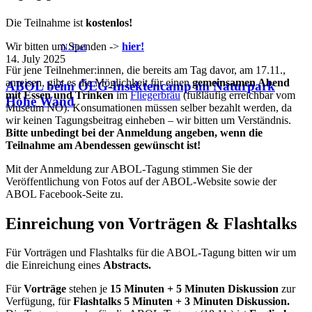
Die Teilnahme ist
kostenlos!
Wir bitten um Spenden ->
hier!
N. Fial
14. July 2025
Für jene Teilnehmer:innen, die bereits am Tag davor, am 17.11.,
anreisen, gibt es die Möglichkeit für einen
gemeinsamen Abend
ABOL beim ÖEG-Insektencamp im Naturpark
mit Essen und Trinken
im
Fliegerbräu
(fußläufig erreichbar vom
Hohe Wand
Museum NÖ). Konsumationen müssen selber bezahlt werden, da
wir keinen Tagungsbeitrag einheben – wir bitten um Verständnis.
Bitte unbedingt bei der Anmeldung angeben, wenn die
Teilnahme am Abendessen gewünscht ist!
Mit der Anmeldung zur ABOL-Tagung stimmen Sie der
Veröffentlichung von Fotos auf der ABOL-Website sowie der
ABOL Facebook-Seite zu.
Einreichung von Vorträgen
&
Flashtalks
Für Vorträgen und Flashtalks für die ABOL-Tagung bitten wir um
die Einreichung eines
Abstracts.
Für
Vorträge
stehen je
15 Minuten + 5 Minuten Diskussion
zur
Verfügung, für
Flashtalks
5 Minuten + 3 Minuten Diskussion.