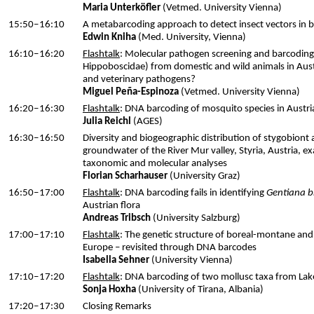
Maria Unterköfler
(Vetmed. University Vienna)
15:50‒16:10
A metabarcoding approach to detect insect vectors in b
Edwin Kniha
(Med. University, Vienna)
16:10
‒16:20
Flashtalk
: Molecular pathogen screening and barcoding 
Hippoboscidae) from domestic and wild animals in Aust
and veterinary pathogens?
Miguel Peña-Espinoza
(Vetmed. University Vienna)
16:20‒16:30
Flashtalk
: DNA barcoding of mosquito species in Austri
Julia Reichl
(AGES)
16:30‒16:50
Diversity and biogeographic distribution of stygobion
groundwater of the River Mur valley, Styria, Austria, 
taxonomic and molecular analyses
Florian Scharhauser
(University Graz)
16:50‒17:00
Flashtalk
: DNA barcoding fails in identifying
Gentiana b
Austrian flora
Andreas Tribsch
(University Salzburg)
17:00
‒17:10
Flashtalk
: The genetic structure of boreal-montane and 
Europe – revisited through DNA barcodes
Isabella Sehner
(University Vienna)
17:10‒17:20
Flashtalk
: DNA barcoding of two mollusc taxa from Lak
Sonja Hoxha
(University of Tirana, Albania)
17:20‒17:30
Closing Remarks