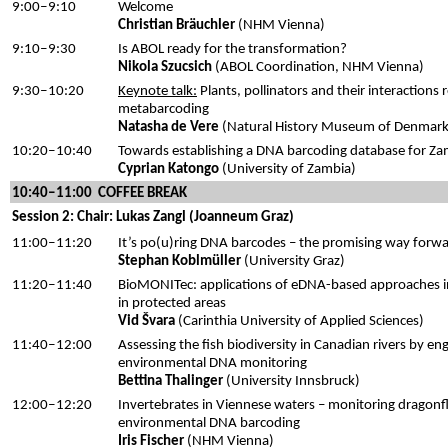
9:00
‒9
:10
Welcome
Christian Bräuchler
(NHM Vienna)
9:10
‒9:30
Is ABOL ready for the transformation?
Nikola Szucsich
(ABOL Coordination, NHM Vienna)
9:30‒10:20
Keynote talk:
Plants, pollinators and their interactions
metabarcoding
Natasha de Vere
(Natural History Museum of Denmark
10:20‒10:40
Towards establishing a DNA barcoding database for Za
Cyprian Katongo
(University of Zambia)
10:40‒11:00 COFFEE BREAK
Session 2: Chair: Lukas Zangl (Joanneum Graz)
11:00‒11:20
It’s po(u)ring DNA barcodes – the promising way for
Stephan Koblmüller
(University Graz)
11:20
‒
11:40
BioMONITec: applications of eDNA-based approaches in
in protected areas
Vid Švara
(Carinthia University of Applied Sciences)
11:40
‒12:00
Assessing the fish biodiversity in Canadian rivers by en
environmental DNA monitoring
Bettina Thalinger
(University Innsbruck)
12:00‒12:20
Invertebrates in Viennese waters – monitoring dragonfl
environmental DNA barcoding
Iris Fischer
(NHM Vienna)